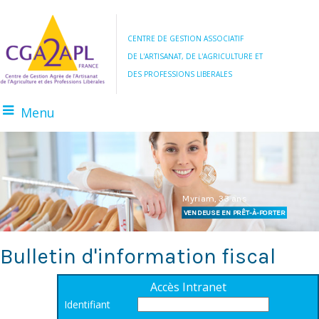
CENTRE DE GESTION ASSOCIATIF
DE L'ARTISANAT, DE L'AGRICULTURE ET
DES PROFESSIONS LIBERALES
Menu
BOULANGER
AGRICULTEUR
Myriam, 33 ans
VENDEUSE EN PRÊT-À-PORTER
Bulletin d'information fiscal
Accès Intranet
Identifiant