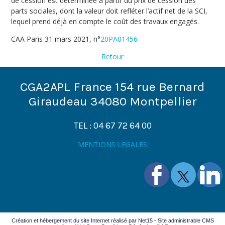
de cession est déterminée à partir du prix de cession des
parts sociales, dont la valeur doit refléter l’actif net de la SCI,
lequel prend déjà en compte le coût des travaux engagés.
CAA Paris 31 mars 2021, n°
20PA01456
Retour
CGA2APL France 154 rue Bernard
Giraudeau 34080 Montpellier
TEL : 04 67 72 64 00
MENTIONS LEGALES
Création et hébergement du site Internet réalisé par Net15
-
Site administrable CMS