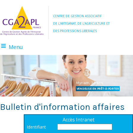
CENTRE DE GESTION ASSOCIATIF
DE L'ARTISANAT, DE L'AGRICULTURE ET
DES PROFESSIONS LIBERALES
Menu
BOULANGER
AGRICULTEUR
Myriam, 33 ans
VENDEUSE EN PRÊT-À-PORTER
Bulletin d'information affaires
Accès Intranet
Identifiant