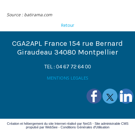
Source : batirama.com
Retour
CGA2APL France 154 rue Bernard
Giraudeau 34080 Montpellier
TEL : 04 67 72 64 00
MENTIONS LEGALES
Création et hébergement du site Internet réalisé par Net15
-
Site administrable CMS
propulsé par WebSee
-
Conditions Générales d'Utilisation