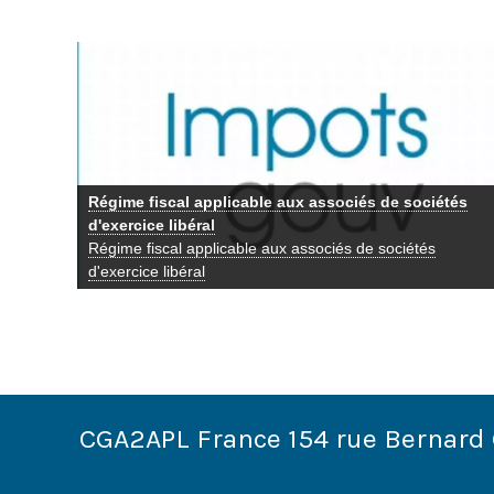
Réductions et crédits d’impôt - Éligibilité des
dépenses d’intermédiation au crédit d’impôt famille
prévu à l’article 244 quater F du CGI
Réductions et crédits d’impôt - Éligibilité des dépenses
d’intermédiation au crédit d’impôt famille prévu à l’article
244 quater F du CGI
CGA2APL France 154 rue Bernard