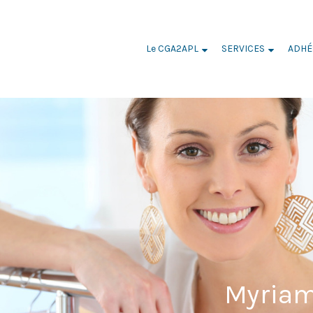
Le CGA2APL
SERVICES
ADHÉ
ULANGER
Myriam