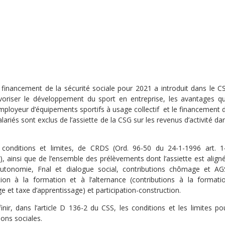
financement de la sécurité sociale pour 2021 a introduit dans le C
favoriser le développement du
sport
en entreprise, les avantages q
employeur d’
équipements
sportifs à
usage collectif
et le
financement
lariés
sont exclus de l’assiette de la
CSG
sur les revenus d’activité da
conditions et limites, de
CRDS
(Ord. 96-50 du 24-1-1996 art. 1
I), ainsi que de l’ensemble des prélèvements dont l’assiette est align
é autonomie, Fnal et dialogue social, contributions chômage et AG
tion à la formation et à l’alternance (contributions à la formati
 et taxe d’apprentissage) et participation-construction.
nir, dans l’article D 136-2 du CSS, les conditions et les limites po
ions sociales.