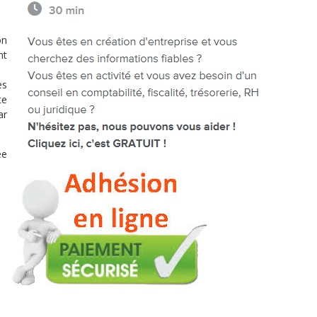
on
nt
es
te
ar
ée