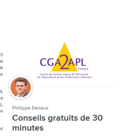
SS
ue
de
ns
4,
ée
S,
on
ur