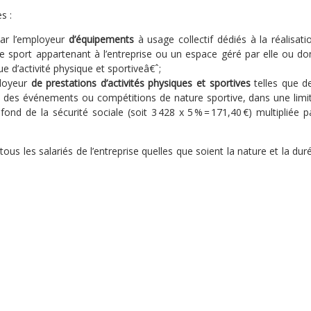
s :
ar l’employeur
d’équipements
à usage collectif dédiés à la réalisati
 de sport appartenant à l’entreprise ou un espace géré par elle ou do
ue d’activité physique et sportiveâ€ˆ;
ployeur
de prestations d’activités physiques et sportives
telles que d
 ou des événements ou compétitions de nature sportive, dans une limi
ond de la sécurité sociale (soit 3 428 x 5 % = 171,40 €) multipliée p
à
tous les salariés
de l’entreprise quelles que soient la nature et la dur