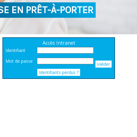
E EN PRÊT-À-PORTER
Accès Intranet
Identifiant
Mot de passe
Valider
Identifiants perdus ?