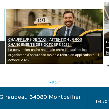
L
2
L
e
Aider bénévolement n'est pas sans risque !
Aider bénévolement n'est pas sans risque !
Retour
 Giraudeau 34080 Montpellier
TEL : 0