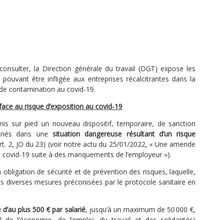
nsulter, la Direction générale du travail (DGT) expose les
ouvant être infligée aux entreprises récalcitrantes dans la
de contamination au covid-19.
face au risque d’exposition au covid-19
 mis sur pied un nouveau dispositif, temporaire, de sanction
alariés dans une
situation dangereuse résultant d’un risque
art. 2, JO du 23) (voir notre actu du 25/01/2022, « Une amende
au covid-19 suite à des manquements de l’employeur »).
obligation de sécurité et de prévention des risques, laquelle,
les diverses mesures préconisées par le protocole sanitaire en
d’au plus 500 € par salarié
, jusqu’à un maximum de 50 000 €,
de l’économie, de l’emploi, du travail et des solidarités)