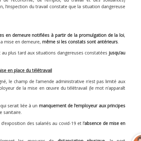
on, l’inspection du travail constate que la situation dangereuse
es en demeure notifiées à partir de la promulgation de la loi
,
 la mise en demeure,
même si les constats sont antérieurs
.
et au plus tard aux situations dangereuses constatées
jusqu’au
e en place du télétravail
gné, le champ de l’amende administrative n’est pas limité aux
ployeur de la mise en œuvre du télétravail (le mot n’apparaît
ui serait liée à un
manquement de l’employeur aux principes
e sanitaire.
s
d’exposition des salariés au covid-19 et l
’absence de mise en
alement les mesures de
distanciation physique
, le port