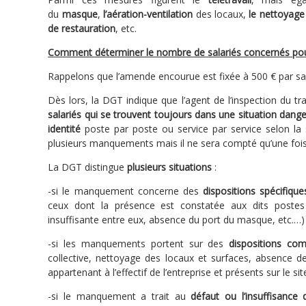
du
masque
,
l’aération-ventilation
des locaux,
le nettoyage 
de restauration
, etc.
Comment déterminer le nombre de salariés concernés pour
Rappelons que l’amende encourue est fixée à 500 € par s
Dès lors, la DGT indique que l’agent de l’inspection du t
salariés qui se trouvent toujours dans une situation dang
identité
poste par poste ou service par service selon la 
plusieurs manquements mais il ne sera compté qu’une foi
La DGT distingue
plusieurs situations
:
-si le manquement concerne des
dispositions spécifique
ceux dont la présence est constatée aux dits postes (
insuffisante entre eux, absence du port du masque, etc.…) 
-si les manquements portent sur des
dispositions com
collective, nettoyage des locaux et surfaces, absence d
appartenant à l’effectif de l’entreprise et présents sur le site
-si le manquement a trait au
défaut ou l’insuffisance