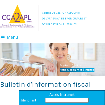
CENTRE DE GESTION ASSOCIATIF
DE L'ARTISANAT, DE L'AGRICULTURE ET
DES PROFESSIONS LIBERALES
Menu
BOULANGER
AGRICULTEUR
Myriam, 33 ans
VENDEUSE EN PRÊT-À-PORTER
Bulletin d'information fiscal
Accès Intranet
Identifiant