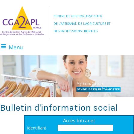
CENTRE DE GESTION ASSOCIATIF
DE L'ARTISANAT, DE L'AGRICULTURE ET
DES PROFESSIONS LIBERALES
Menu
BOULANGER
AGRICULTEUR
Myriam, 33 ans
VENDEUSE EN PRÊT-À-PORTER
Bulletin d'information social
Accès Intranet
Identifiant