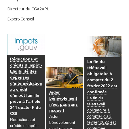
Directeur du CGA2APL
Expert-Conseil
Réductions et
La fin du
crédits d’impôt -
télétravail
Éligibilité des
obligatoire à
dépenses
compter du 2
d’intermédiation
février 2022 est
au crédit
confirmée
Aider
d’impôt famille
La fin du
bénévolement
prévu à l’article
télétravail
n'est pas sans
244 quater F du
obligatoire à
risque !
CGI
compter du 2
Aider
Réductions et
février 2022 est
bénévolement
crédits d’impôt -
confirmée
n'est pas sans