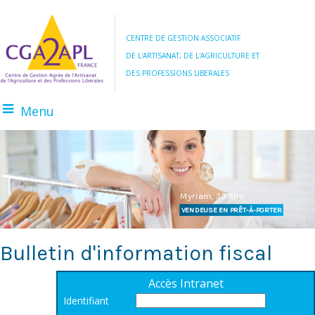
CENTRE DE GESTION ASSOCIATIF
DE L'ARTISANAT, DE L'AGRICULTURE ET
DES PROFESSIONS LIBERALES
Menu
BOULANGER
AGRICULTEUR
Myriam, 33 ans
VENDEUSE EN PRÊT-À-PORTER
Bulletin d'information fiscal
Accès Intranet
Identifiant