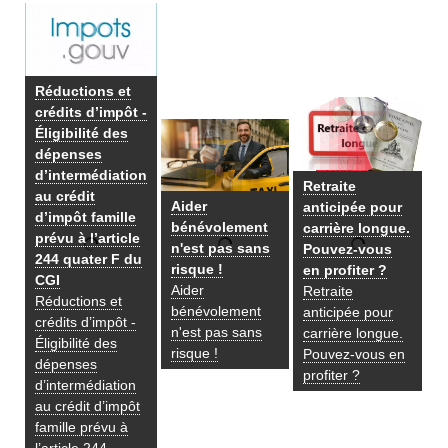
Réductions et
crédits d’impôt -
Éligibilité des
dépenses
d’intermédiation
Retraite
au crédit
Aider
anticipée pour
d’impôt famille
bénévolement
carrière longue.
prévu à l’article
n'est pas sans
Pouvez-vous
244 quater F du
risque !
en profiter ?
CGI
Aider
Retraite
Réductions et
bénévolement
anticipée pour
crédits d’impôt -
n'est pas sans
carrière longue.
Éligibilité des
risque !
Pouvez-vous en
dépenses
profiter ?
d’intermédiation
au crédit d’impôt
famille prévu à
l’article 244